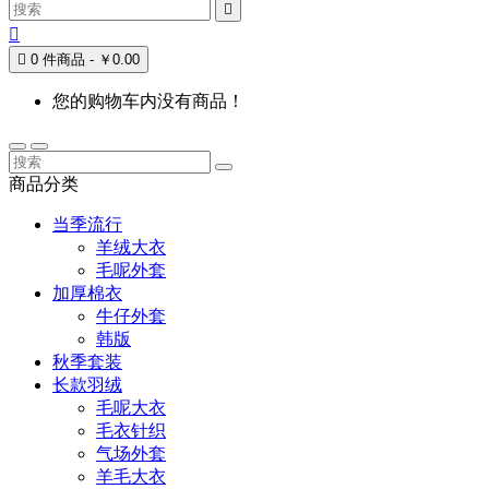



0 件商品 - ￥0.00
您的购物车内没有商品！
商品分类
当季流行
羊绒大衣
毛呢外套
加厚棉衣
牛仔外套
韩版
秋季套装
长款羽绒
毛呢大衣
毛衣针织
气场外套
羊毛大衣