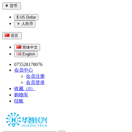
￥
货币
$ US Dollar
￥ 人民币
语言
简体中文
English
075528178076
会员中心
会员注册
会员登录
收藏（0）
购物车
结账