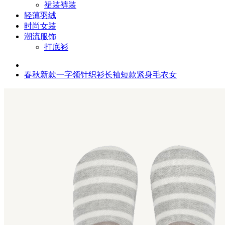
裙装裤装
轻薄羽绒
时尚女装
潮流服饰
打底衫
春秋新款一字领针织衫长袖短款紧身毛衣女