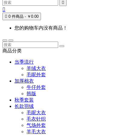



0 件商品 - ￥0.00
您的购物车内没有商品！
商品分类
当季流行
羊绒大衣
毛呢外套
加厚棉衣
牛仔外套
韩版
秋季套装
长款羽绒
毛呢大衣
毛衣针织
气场外套
羊毛大衣